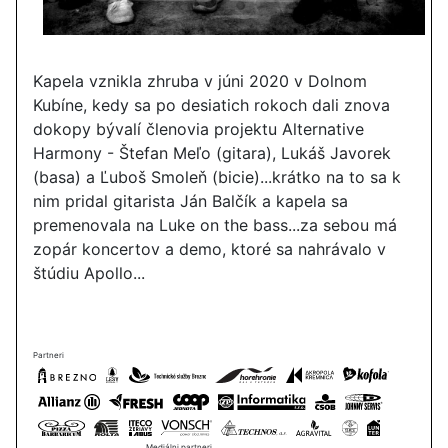
Kapela vznikla zhruba v júni 2020 v Dolnom
Kubíne, kedy sa po desiatich rokoch dali znova
dokopy bývalí členovia projektu Alternative
Harmony - Štefan Meľo (gitara), Lukáš Javorek
(basa) a Ľuboš Smoleň (bicie)...krátko na to sa k
nim pridal gitarista Ján Balčík a kapela sa
premenovala na Luke on the bass...za sebou má
zopár koncertov a demo, ktoré sa nahrávalo v
štúdiu Apollo...
Partneri
Mediálni partneri