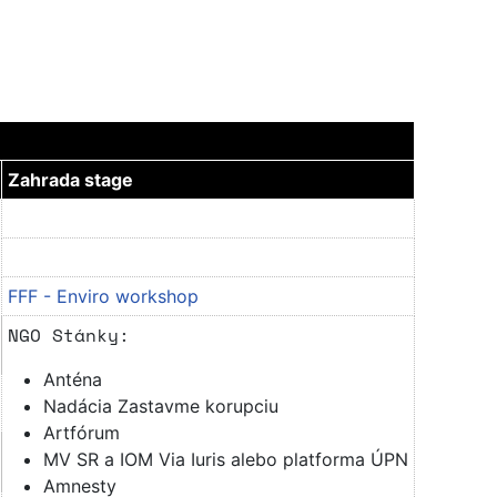
Zahrada stage
FFF - Enviro workshop
NGO Stánky:
Anténa
Nadácia Zastavme korupciu
Artfórum
MV SR a IOM Via Iuris alebo platforma ÚPN
Amnesty