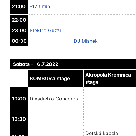
21:00
-123 min.
22:00
23:00
Elektro Guzzi
00:30
DJ Mishek
Sobota - 16.7.2022
Akropola Kremnica
BOMBURA stage
stage
10:00
Divadielko Concordia
10:30
Detská kapela