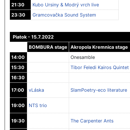
21:30
Kubo Ursiny & Modrý vrch live
23:30
Gramcovačka Sound System
Piatok - 15.7.2022
BOMBURA stage
Akropola Kremnica stage
14:00
Onesamble
15:30
Tibor Feledi Kairos Quintet
16:30
17:00
vLáska
SlamPoetry-eco literature
19:00
NTS trio
19:30
The Carpenter Ants