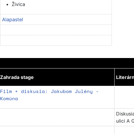
Živica
Alapastel
Zahrada stage
Literár
Film + diskusia: Jakubom Julény -
Komúna
Diskusi
ulici A