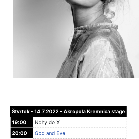
Štvrtok - 14.7.2022 -
Akropola Kremnica stage
19:00
Nohy do X
20:00
God and Eve