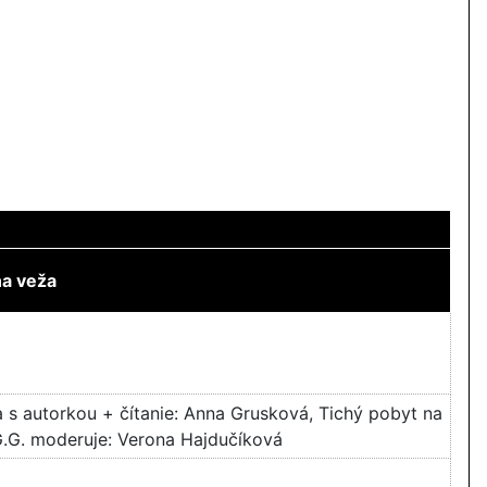
na veža
a s autorkou + čítanie: Anna Grusková, Tichý pobyt na
 G.G. moderuje: Verona Hajdučíková