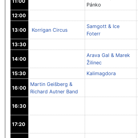
11:00
Pánko
12:00
Samgott & Ice
13:00
Korrigan Circus
Foterr
13:30
Arava Gal & Marek
14:00
Žilinec
15:30
Kalimagdora
Martin Geišberg &
16:00
Richard Autner Band
16:30
17:20