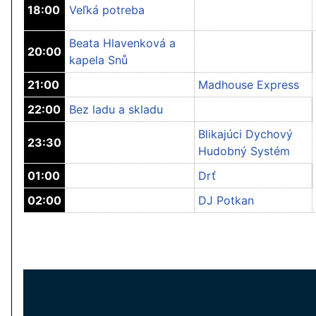
18:00
Veľká potreba
Beata Hlavenková a
20:00
kapela Snů
21:00
Madhouse Express
22:00
Bez ladu a skladu
Blikajúci Dychový
23:30
Hudobný Systém
01:00
Drť
02:00
DJ Potkan