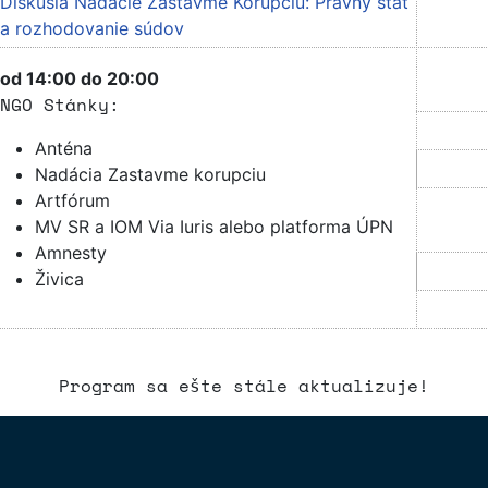
Diskusia Nadácie Zastavme Korupciu: Právny štát
a rozhodovanie súdov
od 14:00 do 20:00
NGO Stánky:
Anténa
Nadácia Zastavme korupciu
Artfórum
MV SR a IOM Via Iuris alebo platforma ÚPN
Amnesty
Živica
Program sa ešte stále aktualizuje!