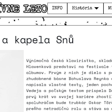
INFO
História
M
 a kapela Snů
Výnimočná česká klaviristka, sklad
Hlavenková predstaví na festivale 
albumov. Prvým z nich je dielo s p
zhudobnené básne Bohuslava Reynka 
napísala vlastné texty, jeden poch
Vedeja a poľským textom prispela D
prvý krát vo svojej kariére zhosti
spoluhráčom bude trubkár Oskar Tör
preňho netradičnú rolu a stáva sa 