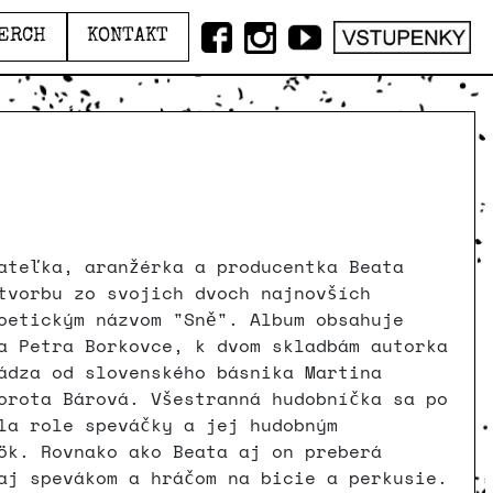
ERCH
KONTAKT
ateľka, aranžérka a producentka Beata
tvorbu zo svojich dvoch najnovších
oetickým názvom "Sně". Album obsahuje
a Petra Borkovce, k dvom skladbám autorka
ádza od slovenského básnika Martina
orota Bárová. Všestranná hudobníčka sa po
la role speváčky a jej hudobným
ök. Rovnako ako Beata aj on preberá
aj spevákom a hráčom na bicie a perkusie.