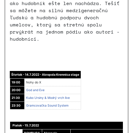
ako hudobník ešte len nachádza. Tešiť
sa môžete na silnú medzigeneračnú
ľudskú a hudobnú podporu dvoch
umelcov, ktorý sa stretnú spolu
prvýkrát na jednom pódiu ako autori -
hudobníci.
Štvrtok - 14.7.2022 -
Akropola Kremnica stage
19:00
Nohy do X
20:00
God and Eve
21:30
Kubo Ursiny & Modrý vrch live
23:30
Gramcovačka Sound System
Piatok - 15.7.2022