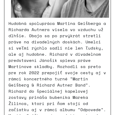
Hudobná spolupráca Martina Geišberga a
Richarda Autnera visela vo vzduchu už
dlhšie. Obaja sa po prvýkrát stretli
práve na divadelných doskách. Umelci
si veľmi rýchlo sadli nie len ľudsky,
ale aj hudobne. Richard v divadelnom
predstavení Jánošík spieva práve
Martinove skladby. Rozhodli sa preto
pre rok 2022 prepojiť svoje cesty aj v
rámci koncertného turné "Martin
Geišberg & Richard Autner Band".
Richard do špeciálnej kapelovej
zostavy prináša bubeníka Mareka
Žilinca, ktorí pri ňom stojí od
začiatku aj v rámci albumu "Odpovede".