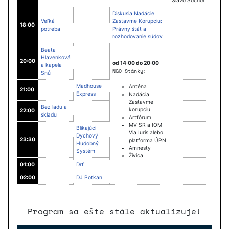
Slavo Sochor
Diskusia Nadácie
Veľká
Zastavme Korupciu:
18:00
potreba
Právny štát a
rozhodovanie súdov
Beata
Hlavenková
20:00
od 14:00 do 20:00
a kapela
NGO Stánky:
Snů
Madhouse
Anténa
21:00
Express
Nadácia
Zastavme
Bez ladu a
korupciu
22:00
skladu
Artfórum
MV SR a IOM
Blikajúci
Via Iuris alebo
Dychový
23:30
platforma ÚPN
Hudobný
Amnesty
Systém
Živica
01:00
Drť
02:00
DJ Potkan
Program sa ešte stále aktualizuje!