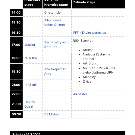
BOMBURA
Akropola
Zahrada stage
stage
Kremnica stage
14:00
Onesamble
Tibor Feledi
15:30
Kairos Quintet
16:30
FFF - Enviro workshop
NGO Stánky:
SlamPoetry-eco
17:00
vLáska
literature
Anténa
Nadácia Zastavme
19:00
NTS trio
korupciu
Artfórum
MV SR a IOM Via Iuris
The Carpenter
19:30
alebo platforma ÚPN
Ants
Amnesty
Živica
21:00
-123 min.
22:00
Alapastel
Elektro
23:00
Guzzi
00:30
DJ Mishek
Sobota - 16.7.2022