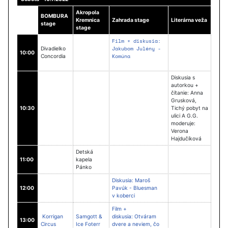
Akropola
BOMBURA
Kremnica
Zahrada stage
Literárna veža
stage
stage
Film + diskusia:
Jakubom Julény -
Divadielko
10:00
Komúna
Concordia
Diskusia s
autorkou +
čítanie: Anna
Grusková,
10:30
Tichý pobyt na
ulici A G.G.
moderuje:
Verona
Hajdučíková
Detská
11:00
kapela
Pánko
Diskusia: Maroš
12:00
Pavúk - Bluesman
v koberci
Film +
Korrigan
Samgott &
diskusia: Otváram
13:00
Circus
Ice Foterr
dvere a neviem, čo