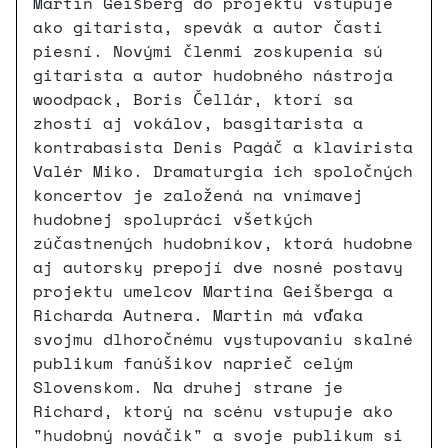
Martin Geišberg do projektu vstupuje
ako gitarista, spevák a autor časti
piesní. Novými členmi zoskupenia sú
gitarista a autor hudobného nástroja
woodpack, Boris Čellár, ktorí sa
zhostí aj vokálov, basgitarista a
kontrabasista Denis Pagáč a klavirista
Valér Miko. Dramaturgia ich spoločných
koncertov je založená na vnímavej
hudobnej spolupráci všetkých
zúčastnených hudobníkov, ktorá hudobne
aj autorsky prepojí dve nosné postavy
projektu umelcov Martina Geišberga a
Richarda Autnera. Martin má vďaka
svojmu dlhoročnému vystupovaniu skalné
publikum fanúšikov naprieč celým
Slovenskom. Na druhej strane je
Richard, ktorý na scénu vstupuje ako
"hudobný nováčik" a svoje publikum si