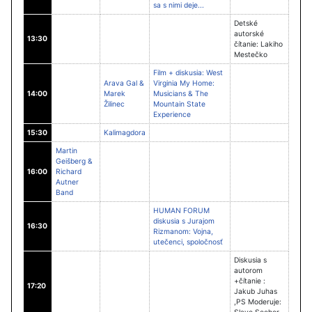
sa s nimi deje...
Detské
autorské
13:30
čítanie: Lakiho
Mestečko
Film + diskusia: West
Arava Gal &
Virginia My Home:
14:00
Marek
Musicians & The
Žilinec
Mountain State
Experience
15:30
Kalimagdora
Martin
Geišberg &
16:00
Richard
Autner
Band
HUMAN FORUM
diskusia s Jurajom
16:30
Rizmanom: Vojna,
utečenci, spoločnosť
Diskusia s
autorom
+čítanie :
17:20
Jakub Juhas
,PS Moderuje: