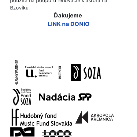
použitá na podporu renovácie kláštora na
Bzovíku
.
Ďakujeme
LINK na DONIO