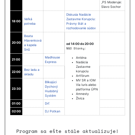
,PS Moderuje:
Slavo Sochor
Diskusia Nadácie
Veľká
Zastavme Korupciu:
18:00
potreba
Právny štát a
rozhodovanie súdov
Beata
Hlavenková
20:00
od 14:00 do 20:00
a kapela
NGO Stánky:
Snů
Madhouse
Anténa
21:00
Express
Nadácia
Zastavme
Bez ladu a
korupciu
22:00
skladu
Artfórum
MV SR a IOM
Blikajúci
Via Iuris alebo
Dychový
23:30
platforma ÚPN
Hudobný
Amnesty
Systém
Živica
01:00
Drť
02:00
DJ Potkan
Program sa ešte stále aktualizuje!