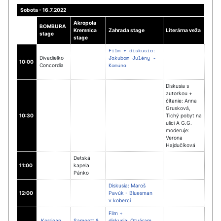
Sobota - 16.7.2022
Akropola
BOMBURA
Kremnica
Zahrada stage
Literárna veža
stage
stage
Film + diskusia:
Jakubom Julény -
Divadielko
10:00
Komúna
Concordia
Diskusia s
autorkou +
čítanie: Anna
Grusková,
10:30
Tichý pobyt na
ulici A G.G.
moderuje:
Verona
Hajdučíková
Detská
11:00
kapela
Pánko
Diskusia: Maroš
12:00
Pavúk - Bluesman
v koberci
Film +
Korrigan
Samgott &
diskusia: Otváram