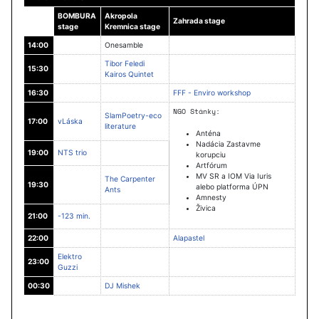
BOMBURA
Akropola
Zahrada stage
stage
Kremnica stage
14:00
Onesamble
Tibor Feledi
15:30
Kairos Quintet
16:30
FFF - Enviro workshop
NGO Stánky:
SlamPoetry-eco
17:00
vLáska
literature
Anténa
Nadácia Zastavme
19:00
NTS trio
korupciu
Artfórum
MV SR a IOM Via Iuris
The Carpenter
19:30
alebo platforma ÚPN
Ants
Amnesty
Živica
21:00
-123 min.
22:00
Alapastel
Elektro
23:00
Guzzi
00:30
DJ Mishek