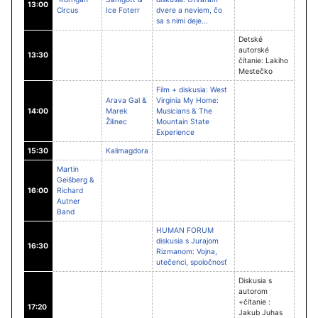
13:00
Circus
Ice Foterr
dvere a neviem, čo
sa s nimi deje...
Detské
autorské
13:30
čítanie: Lakiho
Mestečko
Film + diskusia: West
Arava Gal &
Virginia My Home:
14:00
Marek
Musicians & The
Žilinec
Mountain State
Experience
15:30
Kalimagdora
Martin
Geišberg &
16:00
Richard
Autner
Band
HUMAN FORUM
diskusia s Jurajom
16:30
Rizmanom: Vojna,
utečenci, spoločnosť
Diskusia s
autorom
+čítanie :
17:20
Jakub Juhas