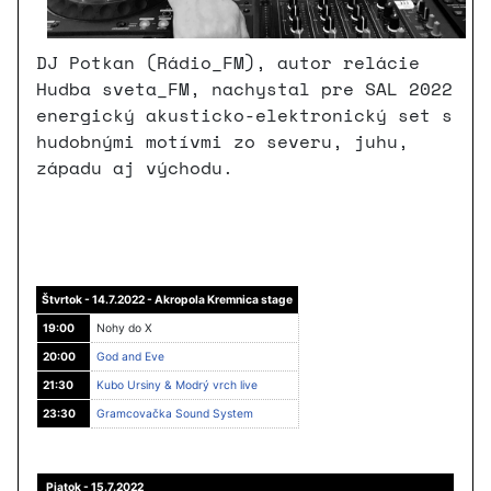
DJ Potkan (Rádio_FM), autor relácie
Hudba sveta_FM, nachystal pre SAL 2022
energický akusticko-elektronický set s
hudobnými motívmi zo severu, juhu,
západu aj východu.
Štvrtok - 14.7.2022 -
Akropola Kremnica stage
19:00
Nohy do X
20:00
God and Eve
21:30
Kubo Ursiny & Modrý vrch live
23:30
Gramcovačka Sound System
Piatok - 15.7.2022